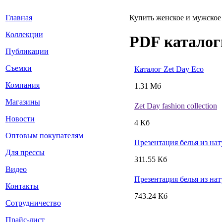
Главная
Купить женское и мужское
Коллекции
PDF каталог
Публикации
Съемки
Каталог Zet Day Eco
Компания
1.31 Мб
Магазины
Zet Day fashion collection
Новости
4 Кб
Оптовым покупателям
Презентация белья из на
Для прессы
311.55 Кб
Видео
Презентация белья из на
Контакты
743.24 Кб
Сотрудничество
Прайс-лист