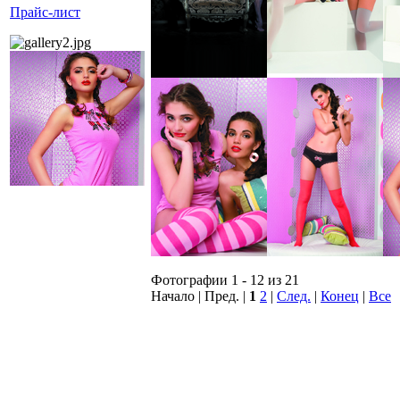
Прайс-лист
Фотографии 1 - 12 из 21
Начало | Пред. |
1
2
|
След.
|
Конец
|
Все