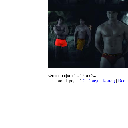
Фотографии 1 - 12 из 24
Начало | Пред. |
1
2
|
След.
|
Конец
|
Все